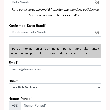
Kata sandi harus minimal 8 karakter, mengandung setidaknya
huruf dan angka.
cth: password123
Konfirmasi Kata Sandi*
*Harap mengisi email dan nomor ponsel yang aktif untuk
memudahkan perubahan password dan informasi promo.
Email*
Bank*
Nomor Ponsel*
+62